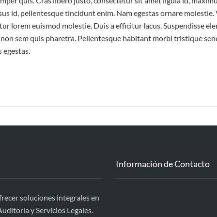
emper quis. Cras libero justo, consectetur sit amet ligula id, maxim
isus id, pellentesque tincidunt enim. Nam egestas ornare molestie
tetur lorem euismod molestie. Duis a efficitur lacus. Suspendisse el
on sem quis pharetra. Pellentesque habitant morbi tristique sene
 egestas.
Información de Contacto
cer soluciones integrales en
uditoría y Servicios Legales.