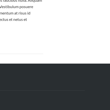
us faucibus nulla. Aliquam
. Vestibulum posuere
ementum at risus id
ctus et netus et