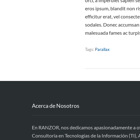
orci, a imperdiet sapien s
eros ipsum, blandit non r
efficitur erat, vel consec
sodales. Donec accumsan n
malesuada fames ac turpis
Tags:
Parallax
Acerca de Nosotros
En RANZOR, nos dedicamos apasionadamente a ofre
Consultoría en Tecnologías de la Información (TI), A