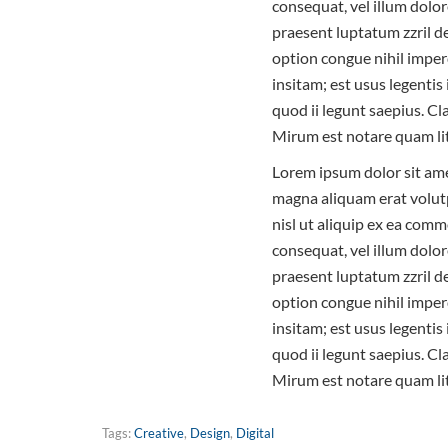
consequat, vel illum dolor
praesent luptatum zzril de
option congue nihil imper
insitam; est usus legentis
quod ii legunt saepius. C
Mirum est notare quam li
Lorem ipsum dolor sit ame
magna aliquam erat volutp
nisl ut aliquip ex ea comm
consequat, vel illum dolor
praesent luptatum zzril de
option congue nihil imper
insitam; est usus legentis
quod ii legunt saepius. C
Mirum est notare quam li
Tags:
Creative
,
Design
,
Digital