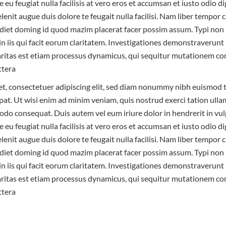
e eu feugiat nulla facilisis at vero eros et accumsan et iusto odio d
lenit augue duis dolore te feugait nulla facilisi. Nam liber tempor
diet doming id quod mazim placerat facer possim assum. Typi non
 in iis qui facit eorum claritatem. Investigationes demonstraverunt 
laritas est etiam processus dynamicus, qui sequitur mutationem c
ttera
t, consectetuer adipiscing elit, sed diam nonummy nibh euismod t
at. Ut wisi enim ad minim veniam, quis nostrud exerci tation ullam
odo consequat. Duis autem vel eum iriure dolor in hendrerit in vul
e eu feugiat nulla facilisis at vero eros et accumsan et iusto odio d
lenit augue duis dolore te feugait nulla facilisi. Nam liber tempor
diet doming id quod mazim placerat facer possim assum. Typi non
 in iis qui facit eorum claritatem. Investigationes demonstraverunt 
laritas est etiam processus dynamicus, qui sequitur mutationem c
ttera