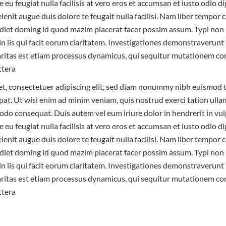
e eu feugiat nulla facilisis at vero eros et accumsan et iusto odio d
lenit augue duis dolore te feugait nulla facilisi. Nam liber tempor
diet doming id quod mazim placerat facer possim assum. Typi non
 in iis qui facit eorum claritatem. Investigationes demonstraverunt 
laritas est etiam processus dynamicus, qui sequitur mutationem c
ttera
t, consectetuer adipiscing elit, sed diam nonummy nibh euismod t
at. Ut wisi enim ad minim veniam, quis nostrud exerci tation ullam
odo consequat. Duis autem vel eum iriure dolor in hendrerit in vul
e eu feugiat nulla facilisis at vero eros et accumsan et iusto odio d
lenit augue duis dolore te feugait nulla facilisi. Nam liber tempor
diet doming id quod mazim placerat facer possim assum. Typi non
 in iis qui facit eorum claritatem. Investigationes demonstraverunt 
laritas est etiam processus dynamicus, qui sequitur mutationem c
ttera