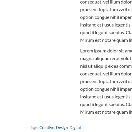
consequat, vel illum dolor
praesent luptatum zzril de
option congue nihil imper
insitam; est usus legentis
quod ii legunt saepius. C
Mirum est notare quam li
Lorem ipsum dolor sit ame
magna aliquam erat volutp
nisl ut aliquip ex ea comm
consequat, vel illum dolor
praesent luptatum zzril de
option congue nihil imper
insitam; est usus legentis
quod ii legunt saepius. C
Mirum est notare quam li
Tags:
Creative
,
Design
,
Digital