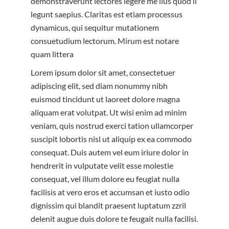
demonstraverunt lectores legere me lius quod ii
legunt saepius. Claritas est etiam processus
dynamicus, qui sequitur mutationem
consuetudium lectorum. Mirum est notare
quam littera
Lorem ipsum dolor sit amet, consectetuer
adipiscing elit, sed diam nonummy nibh
euismod tincidunt ut laoreet dolore magna
aliquam erat volutpat. Ut wisi enim ad minim
veniam, quis nostrud exerci tation ullamcorper
suscipit lobortis nisl ut aliquip ex ea commodo
consequat. Duis autem vel eum iriure dolor in
hendrerit in vulputate velit esse molestie
consequat, vel illum dolore eu feugiat nulla
facilisis at vero eros et accumsan et iusto odio
dignissim qui blandit praesent luptatum zzril
delenit augue duis dolore te feugait nulla facilisi.