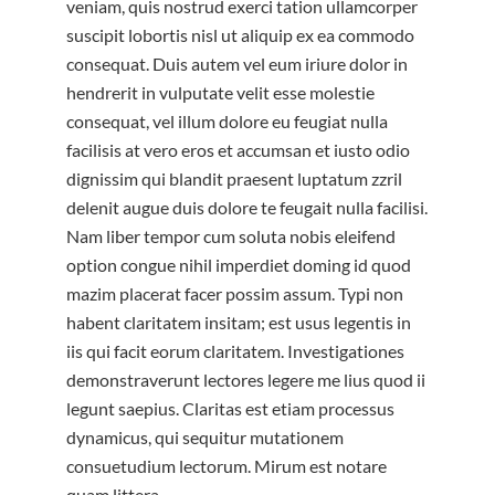
veniam, quis nostrud exerci tation ullamcorper
suscipit lobortis nisl ut aliquip ex ea commodo
consequat. Duis autem vel eum iriure dolor in
hendrerit in vulputate velit esse molestie
consequat, vel illum dolore eu feugiat nulla
facilisis at vero eros et accumsan et iusto odio
dignissim qui blandit praesent luptatum zzril
delenit augue duis dolore te feugait nulla facilisi.
Nam liber tempor cum soluta nobis eleifend
option congue nihil imperdiet doming id quod
mazim placerat facer possim assum. Typi non
habent claritatem insitam; est usus legentis in
iis qui facit eorum claritatem. Investigationes
demonstraverunt lectores legere me lius quod ii
legunt saepius. Claritas est etiam processus
dynamicus, qui sequitur mutationem
consuetudium lectorum. Mirum est notare
quam littera