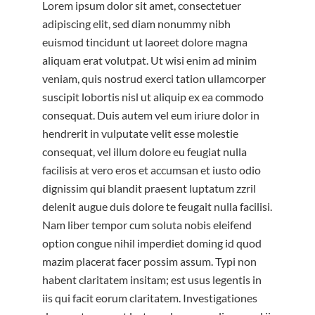
Lorem ipsum dolor sit amet, consectetuer
adipiscing elit, sed diam nonummy nibh
euismod tincidunt ut laoreet dolore magna
aliquam erat volutpat. Ut wisi enim ad minim
veniam, quis nostrud exerci tation ullamcorper
suscipit lobortis nisl ut aliquip ex ea commodo
consequat. Duis autem vel eum iriure dolor in
hendrerit in vulputate velit esse molestie
consequat, vel illum dolore eu feugiat nulla
facilisis at vero eros et accumsan et iusto odio
dignissim qui blandit praesent luptatum zzril
delenit augue duis dolore te feugait nulla facilisi.
Nam liber tempor cum soluta nobis eleifend
option congue nihil imperdiet doming id quod
mazim placerat facer possim assum. Typi non
habent claritatem insitam; est usus legentis in
iis qui facit eorum claritatem. Investigationes