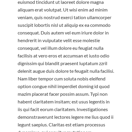
euismod tincidunt ut laoreet dolore magna
aliquam erat volutpat. Ut wisi enim ad minim
veniam, quis nostrud exerci tation ullamcorper
suscipit lobortis nisl ut aliquip ex ea commodo
consequat. Duis autem vel eum iriure dolor in
hendrerit in vulputate velit esse molestie
consequat, vel illum dolore eu feugiat nulla
facilisis at vero eros et accumsan et iusto odio
dignissim qui blandit praesent luptatum zzril
delenit augue duis dolore te feugait nulla facilisi.
Nam liber tempor cum soluta nobis eleifend
option congue nihil imperdiet doming id quod
mazim placerat facer possim assum. Typi non
habent claritatem insitam; est usus legentis in
iis qui facit eorum claritatem. Investigationes
demonstraverunt lectores legere me lius quod ii
legunt saepius. Claritas est etiam processus