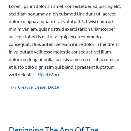
Lorem ipsum dolor sit amet, consectetuer adipiscing elit,
sed diam nonummy nibh euismod tincidunt ut laoreet
dolore magna aliquam erat volutpat. Ut wisi enim ad
minim veniam, quis nostrud exerci tation ullamcorper
suscipit lobortis nisl ut aliquip ex ea commodo
consequat. Duis autem vel eum iriure dolor in hendrerit
in vulputate velit esse molestie consequat, vel illum
dolore eu feugiat nulla facilisis at vero eros et accumsan
et iusto odio dignissim qui blandit praesent luptatum
zzril delenit. …
Read More
Tags:
Creative
,
Design
,
Digital
Designing The App Of The