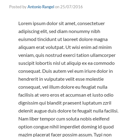
Posted by
Antonio Rangel
on
25/07/2016
Lorem ipsum dolor sit amet, consectetuer
adipiscing elit, sed diam nonummy nibh
euismod tincidunt ut laoreet dolore magna
aliquam erat volutpat. Ut wisi enim ad minim
veniam, quis nostrud exerci tation ullamcorper
suscipit lobortis nisl ut aliquip ex ea commodo
consequat. Duis autem vel eum iriure dolor in
hendrerit in vulputate velit esse molestie
consequat, vel illum dolore eu feugiat nulla
facilisis at vero eros et accumsan et iusto odio
dignissim qui blandit praesent luptatum zzril
delenit augue duis dolore te feugait nulla facilisi.
Nam liber tempor cum soluta nobis eleifend
option congue nihil imperdiet doming id quod
mazim placerat facer possim assum. Typi non