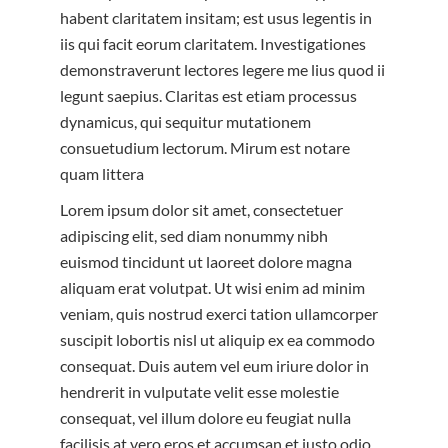
habent claritatem insitam; est usus legentis in
iis qui facit eorum claritatem. Investigationes
demonstraverunt lectores legere me lius quod ii
legunt saepius. Claritas est etiam processus
dynamicus, qui sequitur mutationem
consuetudium lectorum. Mirum est notare
quam littera
Lorem ipsum dolor sit amet, consectetuer
adipiscing elit, sed diam nonummy nibh
euismod tincidunt ut laoreet dolore magna
aliquam erat volutpat. Ut wisi enim ad minim
veniam, quis nostrud exerci tation ullamcorper
suscipit lobortis nisl ut aliquip ex ea commodo
consequat. Duis autem vel eum iriure dolor in
hendrerit in vulputate velit esse molestie
consequat, vel illum dolore eu feugiat nulla
facilisis at vero eros et accumsan et iusto odio