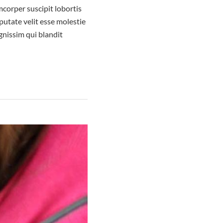
corper suscipit lobortis
putate velit esse molestie
ignissim qui blandit